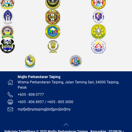
Majlis Perbandaran Taiping
Wisma Perbandaran Taiping, Jalan Taming Sari, 34000 Taiping,
Perak
+605 - 808 0777
+605 - 806 8957 / +605 - 805 3000
mpt[at]mptaiping[dot]gov[dot]my
Hakcipta Terpelihara © 2025 Majlis Perbandaran Taiping . Kemaskini : 07/08/26 •