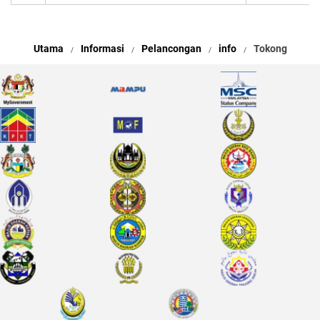
Utama
Informasi
Pelancongan
info
Tokong