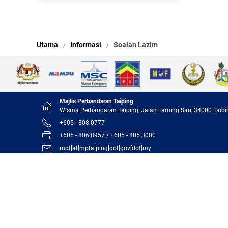
Utama
Informasi
Soalan Lazim
Majlis Perbandaran Taiping
Wisma Perbandaran Taiping, Jalan Taming Sari, 34000 Taipi
+605 - 808 0777
+605 - 806 8957 / +605 - 805 3000
mpt[at]mptaiping[dot]gov[dot]my