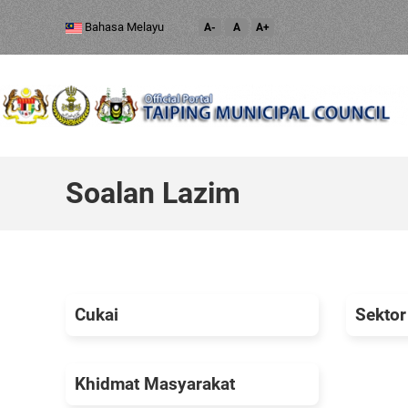
Bahasa Melayu
A-
A
A+
Soalan Lazim
Cukai
Sektor
Khidmat Masyarakat