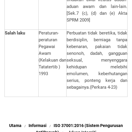
aduan awam dan lain-lain.
[Sek.7 (c), (d) dan (e) Akta
SPRM 2009]
Salah laku
Peraturan-
Perbuatan tidak beretika, tidak
peraturan
berdisiplin, berniaga tanpa
Pegawai
kebenaran, pakaian tidak
Awam
senonoh, dadah, gangguan
(Kelakuan dan
seksual, menyenggara
Tatatertib )
kehidupan melebihi
1993
emolumen, keberhutangan
serius, ponteng kerja dan
sebagainya.(Perkara 4-23)
Utama
Informasi
ISO 37001:2016 (Sistem Pengurusan