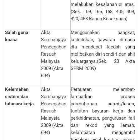
melakukan kesalahan di atas.
(Sek. 109, 165, 168, 405, 409,
420, 468 Kanun Keseksaan)
Salah guna
Akta
Menggunakan pangkat,
kuasa
Suruhanjaya
kedudukan, jawatan dimana
Pencegahan
dia mendapat faedah yang
Rasuah
melibatkan diri sendiri dan ahli
Malaysia
keluarganya.(Sek. 23 Akta
2009 (Akta
SPRM 2009)
694)
Kelemahan
Akta
Perbuatan melambat-
sistem dan
Suruhanjaya
lambatkan proses
tatacara kerja
Pencegahan
permohonan permit/lesen,
Rasuah
tuntutan bayaran kerja dan
Malaysia
perkhidmatan, pengurusan fail
2009 (Akta
dan rekod yang lemah,
694)
kelambatan mengambil
tindakan awal keatas aduan-