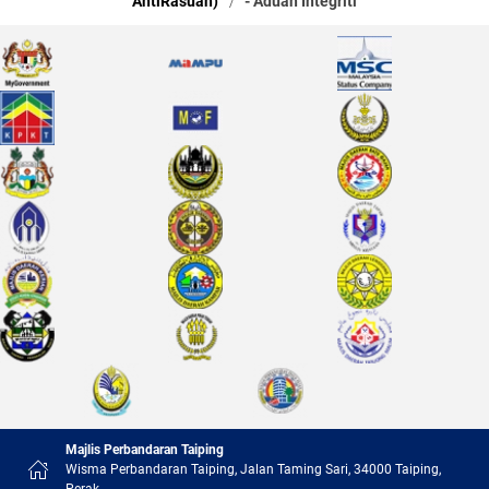
AntiRasuah)
- Aduan Integriti
Majlis Perbandaran Taiping
Wisma Perbandaran Taiping, Jalan Taming Sari, 34000 Taiping,