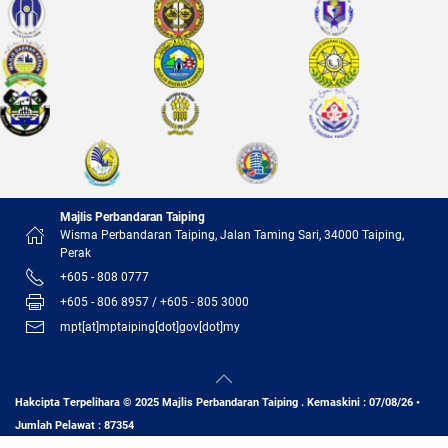
Majlis Perbandaran Taiping
Wisma Perbandaran Taiping, Jalan Taming Sari, 34000 Taiping,
Perak
+605 - 808 0777
+605 - 806 8957 / +605 - 805 3000
mpt[at]mptaiping[dot]gov[dot]my
Hakcipta Terpelihara © 2025 Majlis Perbandaran Taiping . Kemaskini : 07/08/26 •
Jumlah Pelawat : 87354