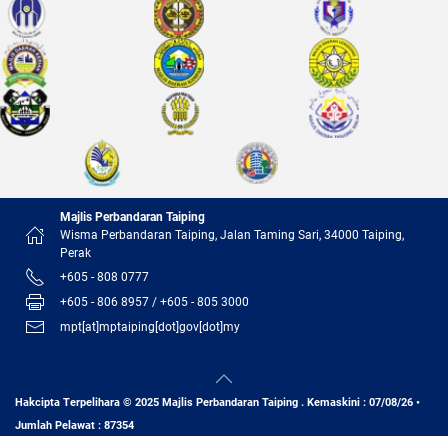
Majlis Perbandaran Taiping
Wisma Perbandaran Taiping, Jalan Taming Sari, 34000 Taiping,
Perak
+605 - 808 0777
+605 - 806 8957 / +605 - 805 3000
mpt[at]mptaiping[dot]gov[dot]my
Hakcipta Terpelihara © 2025 Majlis Perbandaran Taiping . Kemaskini : 07/08/26 •
Jumlah Pelawat : 87354