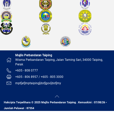
Majlis Perbandaran Taiping
Wisma Perbandaran Taiping, Jalan Taming Sari, 34000 Taiping,
Perak
+605 - 808 0777
+605 - 806 8957 / +605 - 805 3000
mpt[at]mptaiping[dot]gov[dot]my
Hakcipta Terpelihara © 2025 Majlis Perbandaran Taiping . Kemaskini : 07/08/26 •
Jumlah Pelawat : 87354