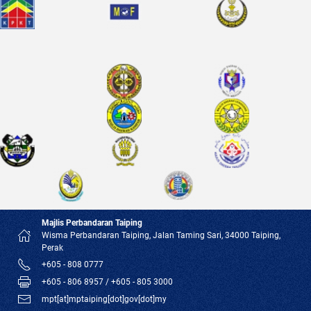
Majlis Perbandaran Taiping
Wisma Perbandaran Taiping, Jalan Taming Sari, 34000 Taiping,
Perak
+605 - 808 0777
+605 - 806 8957 / +605 - 805 3000
mpt[at]mptaiping[dot]gov[dot]my