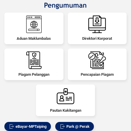
Aduan Maklumbalas
Direktori Korporat
Piagam Pelanggan
Pencapaian Piagam
Pautan Kakitangan
eBayar-MPTaiping
Park @ Perak