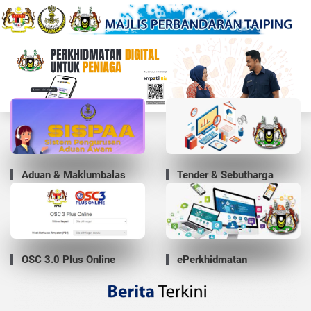
Aduan & Maklumbalas
Tender & Sebutharga
OSC 3.0 Plus Online
ePerkhidmatan