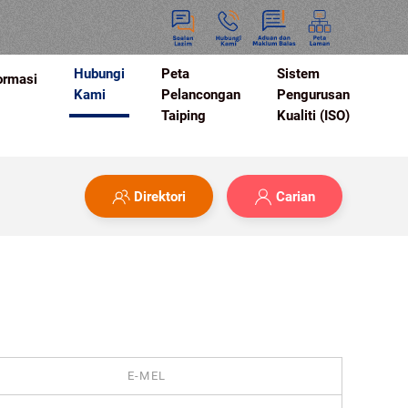
Hubungi
Peta
Sistem
ormasi
Kami
Pelancongan
Pengurusan
Taiping
Kualiti (ISO)
Direktori
Carian
E-MEL