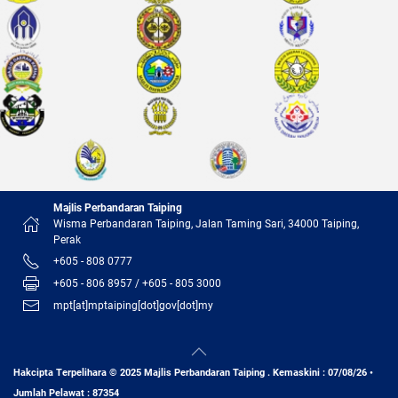
Majlis Perbandaran Taiping
Wisma Perbandaran Taiping, Jalan Taming Sari, 34000 Taiping,
Perak
+605 - 808 0777
+605 - 806 8957 / +605 - 805 3000
mpt[at]mptaiping[dot]gov[dot]my
Hakcipta Terpelihara © 2025 Majlis Perbandaran Taiping . Kemaskini : 07/08/26 •
Jumlah Pelawat : 87354