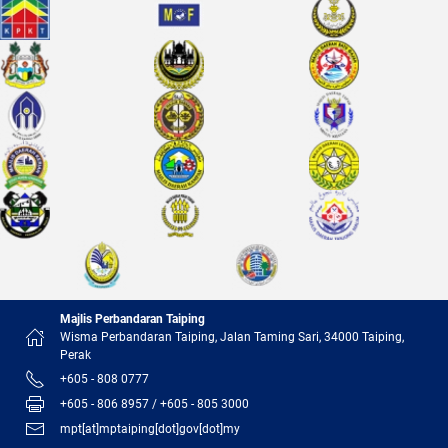
Majlis Perbandaran Taiping
Wisma Perbandaran Taiping, Jalan Taming Sari, 34000 Taiping,
Perak
+605 - 808 0777
+605 - 806 8957 / +605 - 805 3000
mpt[at]mptaiping[dot]gov[dot]my