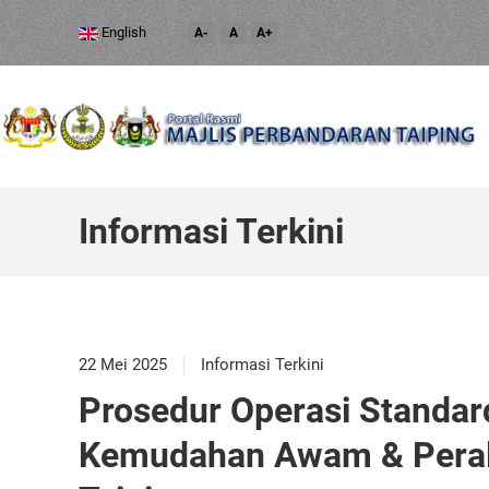
English
A-
A
A+
Informasi Terkini
22 Mei 2025
Informasi Terkini
Prosedur Operasi Standa
Kemudahan Awam & Perala