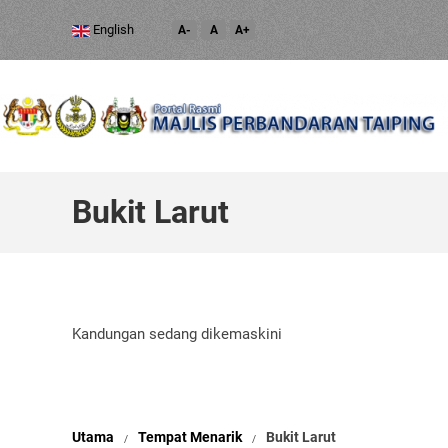
English
A-
A
A+
Bukit Larut
Kandungan sedang dikemaskini
Utama
Tempat Menarik
Bukit Larut