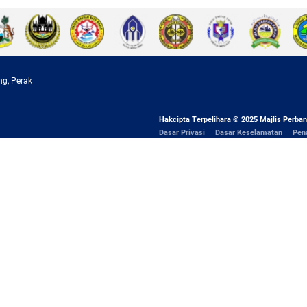
ng, Perak
Hakcipta Terpelihara © 2025 Majlis Perban
Dasar Privasi
Dasar Keselamatan
Pen