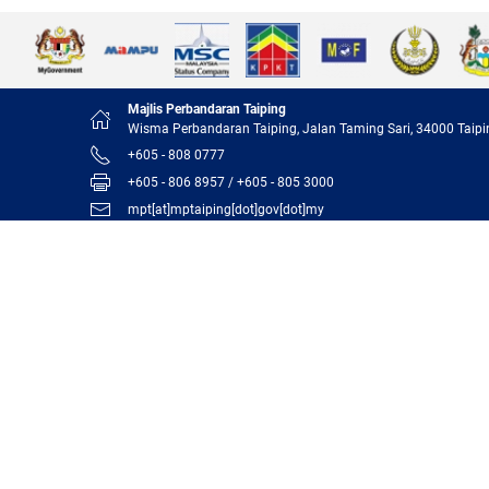
Majlis Perbandaran Taiping
Wisma Perbandaran Taiping, Jalan Taming Sari, 34000 Taipi
+605 - 808 0777
+605 - 806 8957 / +605 - 805 3000
mpt[at]mptaiping[dot]gov[dot]my