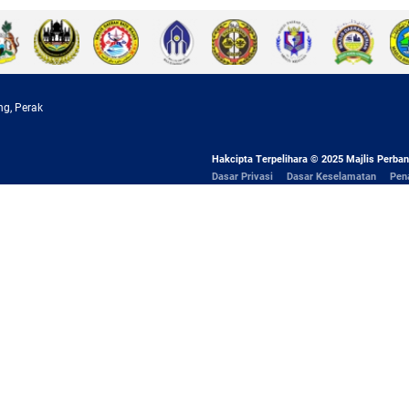
ng, Perak
Hakcipta Terpelihara © 2025 Majlis Perban
Dasar Privasi
Dasar Keselamatan
Pen