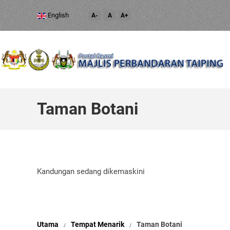
English
A-
A
A+
Taman Botani
Kandungan sedang dikemaskini
Utama
Tempat Menarik
Taman Botani