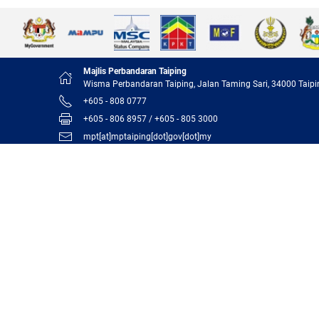
Majlis Perbandaran Taiping
Wisma Perbandaran Taiping, Jalan Taming Sari, 34000 Taipi
+605 - 808 0777
+605 - 806 8957 / +605 - 805 3000
mpt[at]mptaiping[dot]gov[dot]my