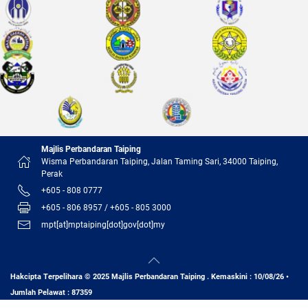
Majlis Perbandaran Taiping
Wisma Perbandaran Taiping, Jalan Taming Sari, 34000 Taiping,
Perak
+605 - 808 0777
+605 - 806 8957 / +605 - 805 3000
mpt[at]mptaiping[dot]gov[dot]my
Hakcipta Terpelihara © 2025 Majlis Perbandaran Taiping . Kemaskini : 10/08/26 •
Jumlah Pelawat : 87359