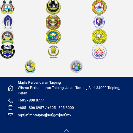
Majlis Perbandaran Taiping
Wisma Perbandaran Taiping, Jalan Taming Sari, 34000 Taiping,
Perak
+605 - 808 0777
+605 - 806 8957 / +605 - 805 3000
mpt[at]mptaiping[dot]gov[dot]my