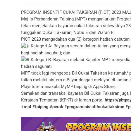
PROGRAM INSENTIF CUKAI TAKSIRAN (PICT) 2023 MA
Majlis Perbandaran Taiping (MPT) menganjurkan Program
telah menjelaskan bayaran cukai taksiran selewatnya 28
tunggakan Cukai Taksiran, Notis E dan Waran F.
PICT 2023 mengadakan dua (2) kategori hadiah cabutan b
Kategori A: Bayaran secara dalam talian yang menye
bagi hadiah saguhati; dan
Kategori B: Bayaran melalui Kaunter MPT menyediak
hadiah saguhati
MPT tidak lagi mengepos Bil Cukai Taksiran ke rumah/
talian melalui sistem e-Bayar dengan melayari di laman 
Playstore manakala MyMPTaiping di Apps Store.
Semakan dan transaksi bayaran Bil Cukai Taksiran juga
Kerajaan Tempatan (KPKT) di laman portal
https://pbtpa
#mpt
#taiping
#perak
#programinisiatifcukaitaksiran
#p