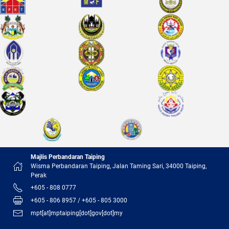
Majlis Perbandaran Taiping
Wisma Perbandaran Taiping, Jalan Taming Sari, 34000 Taiping,
Perak
+605 - 808 0777
+605 - 806 8957 / +605 - 805 3000
mpt[at]mptaiping[dot]gov[dot]my